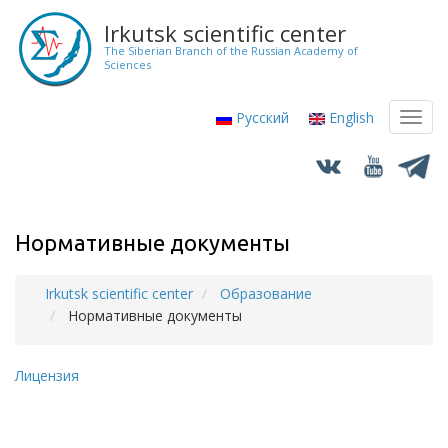
Skip
Irkutsk scientific center
to
The Siberian Branch of the Russian Academy of
main
Sciences
content
Русский
English
Toggl
navig
Нормативные документы
Irkutsk scientific center
Образование
Breadcrumb
Нормативные документы
Лицензия