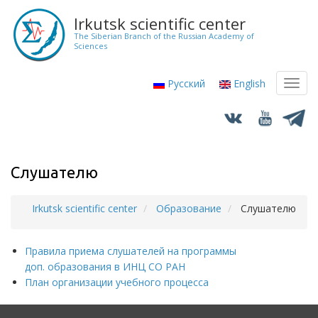
Skip
Irkutsk scientific center
to
The Siberian Branch of the Russian Academy of
main
Sciences
content
Русский
English
Toggl
navig
Слушателю
Irkutsk scientific center
Образование
Слушателю
Breadcrumb
Правила приема слушателей на программы
доп. образования в ИНЦ СО РАН
План организации учебного процесса