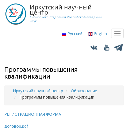
Перейти
Иркутский научный
к
центр
основному
Сибирского отделения Российской академии
наук
содержанию
Русский
English
Toggl
navig
Программы повышения
квалификации
Иркутский научный центр
Образование
Строка
Программы повышения квалификации
навигации
РЕГИСТРАЦИОННАЯ ФОРМА
Договор.pdf