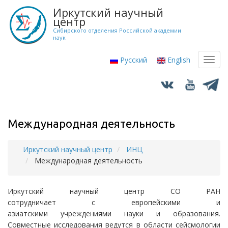
Перейти
Иркутский научный
к
центр
основному
Сибирского отделения Российской академии
наук
содержанию
Русский
English
Toggl
navig
Международная деятельность
Иркутский научный центр
ИНЦ
Строка
Международная деятельность
навигации
Иркутский научный центр СО РАН
сотрудничает с европейскими и
азиатскими учреждениями науки и образования.
Совместные исследования ведутся в области сейсмологии