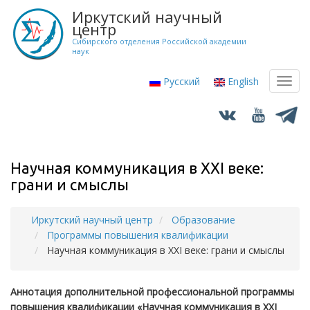
Перейти
Иркутский научный
к
центр
основному
Сибирского отделения Российской академии
наук
содержанию
Русский
English
Toggl
navig
Научная коммуникация в XXI веке:
грани и смыслы
Иркутский научный центр
Образование
Строка
Программы повышения квалификации
навигации
Научная коммуникация в XXI веке: грани и смыслы
Аннотация дополнительной профессиональной программы
повышения квалификации «Научная коммуникация в XXI