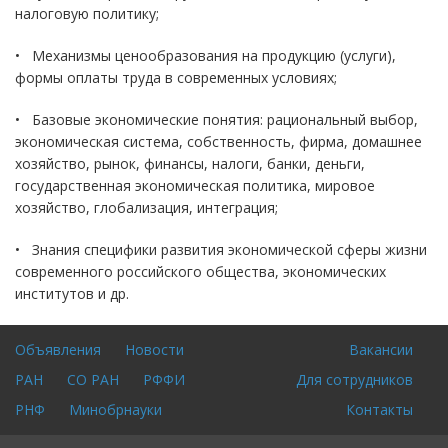
налоговую политику;
• Механизмы ценообразования на продукцию (услуги),
формы оплаты труда в современных условиях;
• Базовые экономические понятия: рациональный выбор,
экономическая система, собственность, фирма, домашнее
хозяйство, рынок, финансы, налоги, банки, деньги,
государственная экономическая политика, мировое
хозяйство, глобализация, интеграция;
• Знания специфики развития экономической сферы жизни
современного российского общества, экономических
институтов и др.
Объявления
Новости
Вакансии
Footer
Для
РАН
СО РАН
РФФИ
Для сотрудников
menu
входа
на
РНФ
Минобрнауки
Контакты
сайт