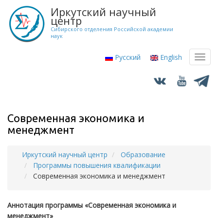
Перейти
Иркутский научный
к
центр
основному
Сибирского отделения Российской академии
наук
содержанию
Русский
English
Toggl
navig
Современная экономика и
менеджмент
Иркутский научный центр
Образование
Строка
Программы повышения квалификации
навигации
Современная экономика и менеджмент
Аннотация программы «Современная экономика и
менеджмент»