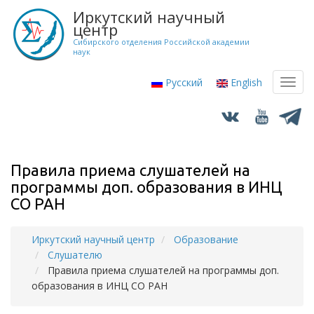
Перейти
Иркутский научный
к
центр
основному
Сибирского отделения Российской академии
наук
содержанию
Русский
English
Toggl
navig
Правила приема слушателей на
программы доп. образования в ИНЦ
СО РАН
Иркутский научный центр
Образование
Строка
Слушателю
навигации
Правила приема слушателей на программы доп.
образования в ИНЦ СО РАН