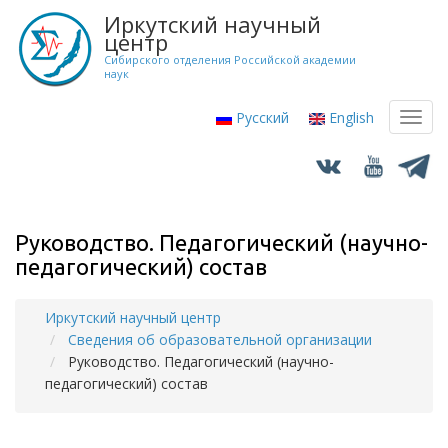
Перейти
Иркутский научный
к
центр
основному
Сибирского отделения Российской академии
наук
содержанию
Русский
English
Toggl
navig
Руководство. Педагогический (научно-
педагогический) состав
Иркутский научный центр
Строка
Сведения об образовательной организации
навигации
Руководство. Педагогический (научно-
педагогический) состав