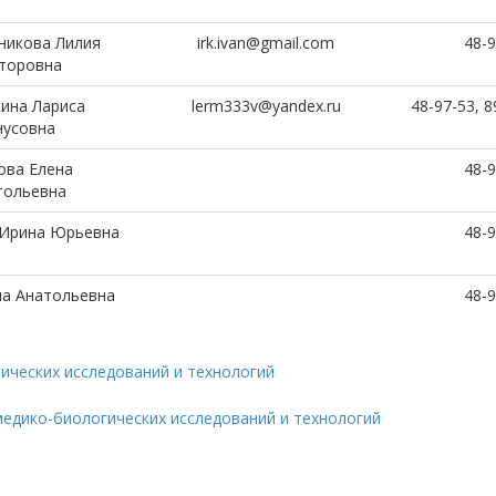
никова Лилия
irk.ivan@gmail.com
48-9
торовна
ина Лариса
lerm333v@yandex.ru
48-97-53, 
усовна
ова Елена
48-9
тольевна
 Ирина Юрьевна
48-9
на Анатольевна
48-9
ических исследований и технологий
едико-биологических исследований и технологий