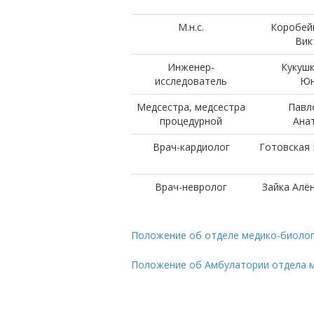
М.н.с.
Коробей
Вик
Инженер-
Кукушк
исследователь
Юн
Медсестра, медсестра
Павл
процедурной
Ана
Врач-кардиолог
Готовская
Врач-невролог
Зайка Алё
Положение об отделе медико-биолог
Положение об Амбулатории отдела м