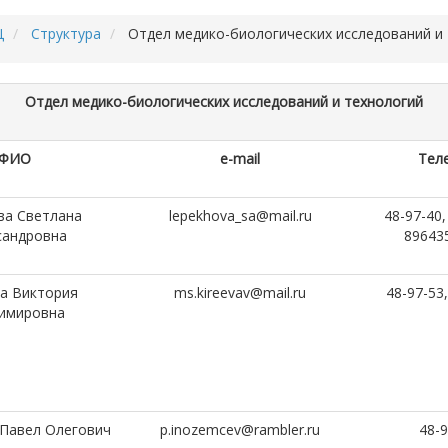
Ц
Структура
Отдел медико-биологических исследований и
Отдел медико-биологических исследований и технологий
ФИО
e-mail
Тел
ва Светлана
lepekhova_sa@mail.ru
48-97-40,
сандровна
89643
а Виктория
ms.kireevav@mail.ru
48-97-53,
имировна
Павел Олегович
p.inozemcev@rambler.ru
48-9