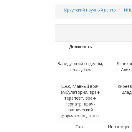
Иркутский научный центр
ИН
Строка
навигации
Должность
Заведующий отделом,
Лепехо
г.н.с., д.б.н.
Алек
С.н.с, главный врач
Киреев
амбулатории, врач-
Влад
терапевт, врач-
гериатр, врач-
клинический
фармаколог, к.м.н.
С.н.с.
Иноземцев 