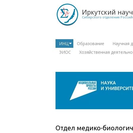
Перейти
к
Иркутский нау
основному
Сибирского отделения Россий
содержанию
ИНЦ
Образование
Научная 
+
+
Main
ЭИОС
Хозяйственная деятельно
navigation
+
Отдел медико-биологич