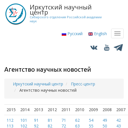
Перейти
Иркутский научный
к
центр
основному
Сибирского отделения Российской академии
наук
содержанию
Русский
English
Toggl
navig
Агентство научных новостей
Иркутский научный центр
Пресс-центр
Строка
Агентство научных новостей
навигации
2015
2014
2013
2012
2011
2010
2009
2008
2007
112
101
91
81
71
62
54
49
42
113
102
92
82
72
63
55
50
43