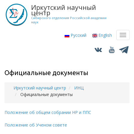
Перейти
Иркутский научный
к
центр
основному
Сибирского отделения Российской академии
наук
содержанию
Русский
English
Toggl
navig
Официальные документы
Иркутский научный центр
ИНЦ
Строка
Официальные документы
навигации
Положение об общем собрании НР и ППС
Положение об Ученом совете