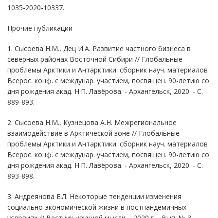
1035-2020-10337.
Прочие публикации
1. Сысоева Н.М., Дец И.А. Развитие частного бизнеса в
северных районах Восточной Сибири // Глобальные
проблемы Арктики и Антарктики: сборник науч. материалов
Всерос. конф. с междунар. участием, посвящен. 90-летию со
дня рождения акад. Н.П. Лавёрова. - Архангельск, 2020. - С.
889-893.
2. Сысоева Н.М., Кузнецова А.Н. Межрегиональное
взаимодействие в Арктической зоне // Глобальные
проблемы Арктики и Антарктики: сборник науч. материалов
Всерос. конф. с междунар. участием, посвящен. 90-летию со
дня рождения акад. Н.П. Лавёрова. - Архангельск, 2020. - С.
893-898.
3. Андреянова Е.Л. Некоторые тенденции изменения
социально-экономической жизни в постпандемичных
условиях // Вестник научной мысли. - 2020 г. - Вып. № 3.