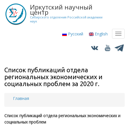
Перейти
Иркутский научный
к
центр
основному
Сибирского отделения Российской академии
наук
содержанию
Русский
English
Toggl
navig
Список публикаций отдела
региональных экономических и
социальных проблем за 2020 г.
Главная
Строка
навигации
Список публикаций отдела региональных экономических и
социальных проблем