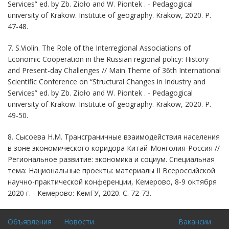
Services” ed. by Zb. Zioło and W. Piontek . - Pedagogical
university of Krakow. Institute of geography. Krakow, 2020. P.
47-48.
7. S.Violin.
The Role of the Interregional Associations of
Economic Cooperation in the Russian regional policy: History
and Present-day Challenges
// Main Theme of 36th International
Scientific Conference on “Structural Changes in Industry and
Services” ed. by Zb. Zioło and W. Piontek . - Pedagogical
university of Krakow. Institute of geography. Krakow, 2020. P.
49-50.
8. Сысоева Н.М. Трансграничные взаимодействия населения
в зоне экономического коридора Китай-Монголия-Россия //
Региональное развитие: экономика и социум. Специальная
тема: Национальные проекты: материалы II Всероссийской
научно-практической конференции, Кемерово, 8-9 октября
2020 г. - Кемерово: КемГУ, 2020. С. 72-73.
Объявления
Новости
Вакансии