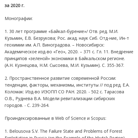
за 2020 г.
Монографии:
1. 30 лет программе «Байкал-бурение»/ Отв. ред. М.И.
Кузьмин, Е.В. Безрукова; Рос. акад. наук Сиб. Отд-ние, Ин-т
геохимии им. А.П. Виноградова. – Новосибирск:
Академическое изд-во «Гео», 2020. – 371 с. Гл. 11. Внедрение
принципов «зеленой» экономики в Байкальском регионе.
(А.Н. Кузнецова, Н.М. Сысоева, М.И. Кузьмин). С. 355-367.
2. Пространственное развитие современной России:
тенденции, факторы, механизмы, институты // под ред. Е.А.
Коломак: Изд-во ИЭОПП СО РАН. 2020. - 502 с. Тарасова
О.В., Руднева В.А. Модели ревитализации сибирских
городов. - С. 239-264.
Проиндексированные в Web of Science и Scopus:
1. Belousova S.V. The Failure State and Problems of Forest
Exploitation in Russia (on the Example of the Irkutsk Region).