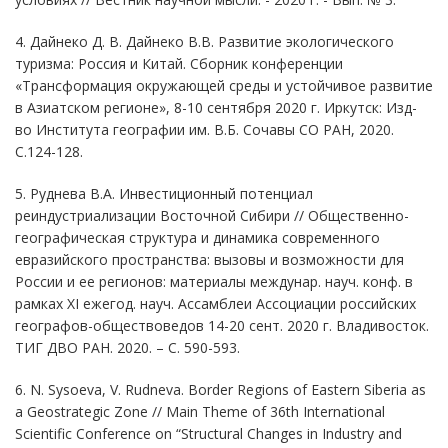
4. Дайнеко Д. В. Дайнеко В.В. Развитие экологического
туризма: Россия и Китай.
Сборник конференции
«Трансформация окружающей среды и устойчивое развитие
в Азиатском регионе», 8-10 сентября 2020 г.
Иркутск: Изд-
во Института географии им. В.Б. Сочавы СО РАН, 2020.
С.124-128.
5. Руднева В.А. Инвестиционный потенциал
реиндустриализации Восточной Сибири // Общественно-
географическая структура и динамика современного
евразийского пространства: вызовы и возможности для
России и ее регионов: материалы междунар. науч. конф. в
рамках XI ежегод. науч. Ассамблеи Ассоциации российских
географов-обществоведов 14-20 сент. 2020 г. Владивосток.
ТИГ ДВО РАН. 2020. – С. 590-593.
6. N. Sysoeva, V. Rudneva.
Border Regions of Eastern Siberia as
a Geostrategic Zone
// Main Theme of 36th International
Scientific Conference on “Structural Changes in Industry and