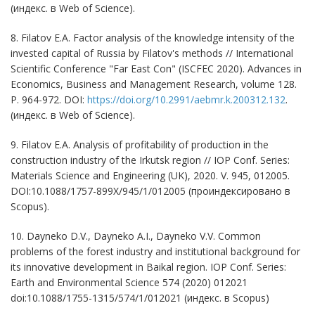
(индекс. в Web of Science).
8. Filatov E.A. Factor analysis of the knowledge intensity of the
invested capital of Russia by Filatov's methods // International
Scientific Conference "Far East Con" (ISCFEC 2020). Advances in
Economics, Business and Management Research, volume 128.
P. 964-972. DOI:
https://doi.org/10.2991/aebmr.k.200312.132
.
(индекс. в Web of Science).
9. Filatov E.A. Analysis of profitability of production in the
construction industry of the Irkutsk region // IOP Conf. Series:
Materials Science and Engineering (UK), 2020. V. 945, 012005.
DOI
:
10.1088/1757-899X/945/1/012005 (проиндексировано в
Scopus).
10.
Dayneko D.V., Dayneko A.I., Dayneko V.V.
Common
problems of the forest industry and institutional background for
its innovative development in Baikal region. IOP Conf. Series:
Earth and Environmental Science 574 (2020) 012021
doi:10.1088/1755-1315/574/1/012021 (индекс. в Scopus)