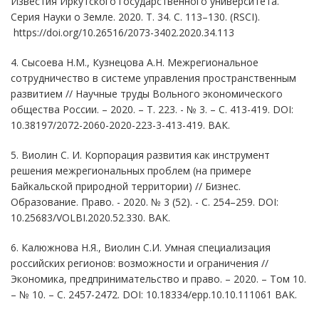
Известия Иркутского государственного университета.
Серия Науки о Земле. 2020. Т. 34. С. 113–130. (RSCI).
https://doi.org/10.26516/2073-3402.2020.34.113
4. Сысоева Н.М., Кузнецова А.Н. Межрегиональное
сотрудничество в системе управления пространственным
развитием // Научные труды Вольного экономического
общества России. – 2020. – Т. 223. - № 3. – С. 413-419. DOI:
10.38197/2072-2060-2020-223-3-413-419.
ВАК.
5. Виолин С. И. Корпорация развития как инструмент
решения межрегиональных проблем (на примере
Байкальской природной территории) // Бизнес.
Образование. Право. - 2020. № 3 (52). - С. 254–259. DOI:
10.25683/VOLBI.2020.52.330.
ВАК.
6. Калюжнова Н.Я., Виолин С.И. Умная специализация
российских регионов: возможности и ограничения //
Экономика, предпринимательство и право. – 2020. – Том 10.
– № 10. – С. 2457-2472. DOI: 10.18334/epp.10.10.111061
ВАК.