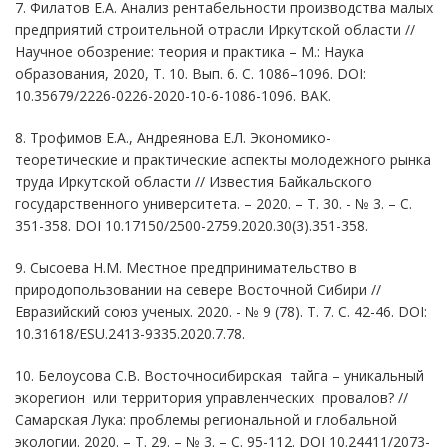
7. Филатов Е.А. Анализ рентабельности производства малых
предприятий строительной отрасли Иркутской области //
Научное обозрение: теория и практика
– М.: Наука
образования, 2020,
Т. 10. Вып. 6. С. 1086–1096
. DOI
:
10.35679/2226-0226-2020-10-6-1086-1096.
ВАК.
8. Трофимов Е.А., Андреянова Е.Л. Экономико-
теоретические и практические аспекты молодежного рынка
труда Иркутской области // Известия Байкальского
государственного университета. – 2020. – Т. 30. - № 3. – С.
351-358
. DOI 10.17150/2500-2759.2020.30(3).351-358.
9. Сысоева Н.М. Местное предпринимательство в
природопользовании на севере Восточной Сибири //
Евразийский союз ученых. 2020. - № 9 (78). Т. 7. С. 42-46. DOI:
10.31618/ESU.2413-9335.2020.7.78.
10. Белоусова С.В. Восточносибирская тайга – уникальный
экорегион или территория управленческих провалов? //
Самарская Лука: проблемы региональной и глобальной
экологии. 2020. – Т. 29. – № 3. – С. 95-112. DOI 10.24411/2073-