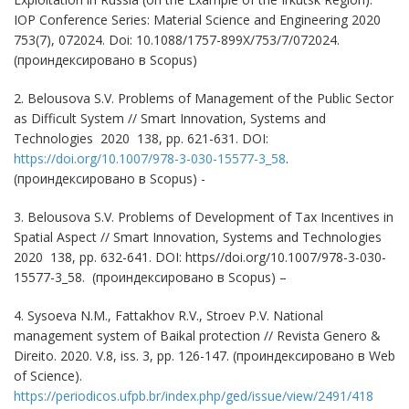
IOP Conference Series: Material Science and Engineering 2020
753(7), 072024. Doi: 10.1088/1757-899X/753/7/072024.
(проиндексировано в Scopus)
2. Belousova S.V. Problems of Management of the Public Sector
as Difficult System // Smart Innovation, Systems and
Technologies 2020 138, pp. 621-631. DOI:
https://doi.org/10.1007/978-3-030-15577-3_58
.
(проиндексировано в Scopus) -
3. Belousova S.V. Problems of Development of Tax Incentives in
Spatial Aspect // Smart Innovation, Systems and Technologies
2020 138, pp. 632-641. DOI: https//doi.org/10.1007/978-3-030-
15577-3_58. (проиндексировано в Scopus) –
4. Sysoeva N.M., Fattakhov R.V., Stroev P.V. National
management system of Baikal protection // Revista Genero &
Direito. 2020. V.8, iss. 3, pp. 126-147. (проиндексировано в Web
of Science).
https://periodicos.ufpb.br/index.php/ged/issue/view/2491/418