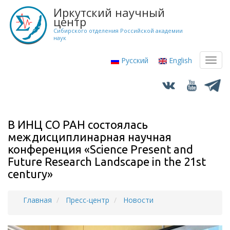
Перейти
Иркутский научный
к
центр
основному
Сибирского отделения Российской академии
наук
содержанию
Русский
English
Toggl
navig
В ИНЦ СО РАН состоялась
междисциплинарная научная
конференция «Science Present and
Future Research Landscape in the 21st
century»
Главная
Пресс-центр
Новости
Строка
навигации