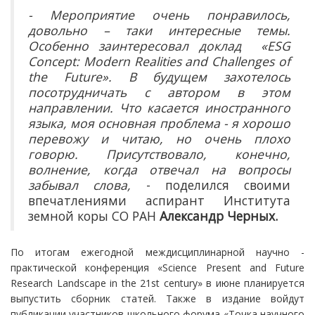
- Мероприятие очень понравилось,
довольно – таки интересные темы.
Особенно
заинтересовал
доклад
«ESG
Concept: Modern Realities and Challenges of
the Future». В будущем захотелось
посотрудничать с автором в этом
направлении. Что касается иностранного
языка, моя основная проблема - я хорошо
перевожу и читаю, но очень плохо
говорю. Присутствовало, конечно,
волнение, когда отвечал на вопросы
забывал слова,
- поделился своими
впечатлениями аспирант Института
земной коры СО РАН
Александр Черных.
По итогам ежегодной междисциплинарной научно -
практической конференция «Science Present and Future
Research Landscape in the 21st century» в июне планируется
выпустить сборник статей. Также в издание войдут
публикации участников школьного форума «Точка научного