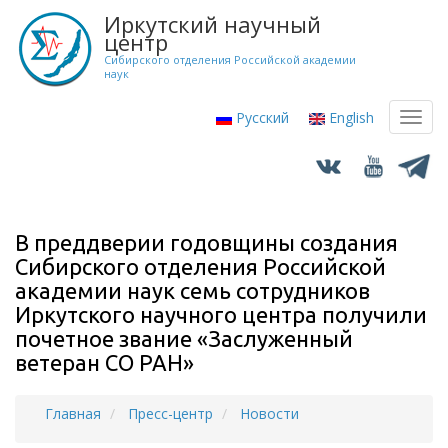
Перейти
Иркутский научный
к
центр
основному
Сибирского отделения Российской академии
наук
содержанию
Русский
English
Toggl
navig
В преддверии годовщины создания
Сибирского отделения Российской
академии наук семь сотрудников
Иркутского научного центра получили
почетное звание «Заслуженный
ветеран СО РАН»
Главная
Пресс-центр
Новости
Строка