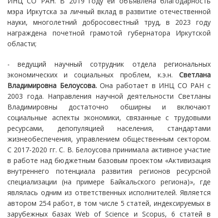
ИНЦ СО РАН. В 2019 году ей объявлена благодарность
мэра Иркутска за личный вклад в развитие отечественной
науки, многолетний добросовестный труд, в 2023 году
награждена почетной грамотой губернатора Иркутской
области;
- ведущий научный сотрудник отдела региональных
экономических и социальных проблем, к.э.н.
Светлана
Владимировна Белоусова.
Она работает в ИНЦ СО РАН с
2003 года. Направления научной деятельности Светланы
Владимировны достаточно обширны и включают
социальные аспекты экономики, связанные с трудовыми
ресурсами, депопуляцией населения, стандартами
жизнеобеспечения, управлением общественным сектором.
С 2017-2020 гг. С. В. Белоусова принимала активное участие
в работе над бюджетным базовым проектом «Активизация
внутреннего потенциала развития регионов ресурсной
специализации (на примере Байкальского региона)», где
являлась одним из ответственных исполнителей. Является
автором 254 работ, в том числе 5 статей, индексируемых в
зарубежных базах Web of Science и Scopus, 6 статей в