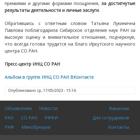
премиями и другими формами поощрения,
за достигнутые
результаты деятельности и личные заслуги
.
Обратившись с ответным словом Татьяна Лукинична
Павлова поблагодарила Сибирское отделение наук РАН за
высокую оценку и внимательное отношение, подчеркнув,
что всегда готова трудится на благо Иркутского научного
центра СО РАН.
Пресс-центр ИНЦ СО РАН
Альбом в группе ИНЦ СО РАН ВКонтакте
Опубликовано
ср, 17/05/2023 - 15:16
Объявления
Новости
Вакансии
Footer
Для
РАН
СО РАН
РФФИ
Для сотрудников
menu
входа
на
РНФ
Минобрнауки
Контакты
сайт