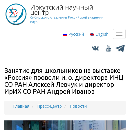
Перейти
Иркутский научный
к
центр
основному
Сибирского отделения Российской академии
наук
содержанию
Русский
English
Toggl
navig
Занятие для школьников на выставке
«Россия» провели и. о. директора ИНЦ
СО РАН Алексей Левчук и директор
ИрИХ СО РАН Андрей Иванов
Главная
Пресс-центр
Новости
Строка
навигации