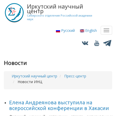
Перейти
Иркутский научный
к
центр
основному
Сибирского отделения Российской академии
наук
содержанию
Русский
English
Toggl
navig
Новости
Иркутский научный центр
Пресс-центр
Строка
Новости ИНЦ
навигации
Елена Андреянова выступила на
всероссийской конференции в Хакасии