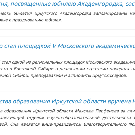
я, посвященные юбилею Академгородка, состо
есть 60-летия иркутского Академгородка запланированы на
овке к празднованию юбилея.
р стал площадкой V Московского академическ
стал одной из региональных площадок Московского академичес
есто в Восточной Сибири в реализации стратегии поворота н
очной Сибири, преподаватели и аспиранты иркутских вузов.
ства образования Иркутской области вручена
а образования Иркутской области Максима Парфенова за лич
заведующей отделом научно-образовательной деятельности
овой. Она является вице-президентом Благотворительного Ф