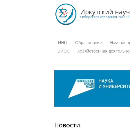
Перейти
к
Иркутский нау
основному
Сибирского отделения Россий
содержанию
ИНЦ
Образование
Научная 
+
+
Main
ЭИОС
Хозяйственная деятельно
navigation
+
Новости