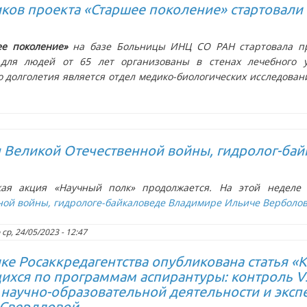
иков проекта «Старшее поколение» стартовали
е поколение»
на базе Больницы ИНЦ СО РАН стартовала пр
для людей от 65 лет организованы в стенах лечебного у
 долголетия является отдел медико-биологических исследован
н Великой Отечественной войны, гидролог-ба
кая акция «Научный полк» продолжается. На этой недел
ной войны, гидрологе-байкаловеде Владимире Ильиче Верболо
о
ср, 24/05/2023 - 12:47
ке Росаккредагентства опубликована статья «
ихся по программам аспирантуры: контроль V
научно-образовательной деятельности и экс
 Свердловой