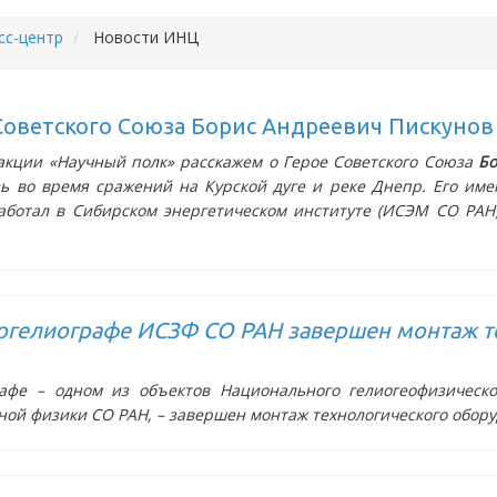
сс-центр
Новости ИНЦ
Советского Союза Борис Андреевич Пискунов
 акции «Научный полк» расскажем о Герое Советского Союза
Бо
ь во время сражений на Курской дуге и реке Днепр. Его име
ботал в Сибирском энергетическом институте (ИСЭМ СО РАН)
огелиографе ИСЗФ СО РАН завершен монтаж т
афе – одном из объектов Национального гелиогеофизическо
ной физики СО РАН, – завершен монтаж технологического обору