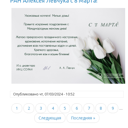
РАН Алексея Левчука с 8 Марта!
Опубликовано
чт, 07/03/2024 - 10:52
Текущая
1
Page
2
Page
3
Page
4
Page
5
Page
6
Page
7
Page
8
Page
9
…
Нумерация
страниц
страница
Следующая
Следующая
Последняя
Последняя »
страница
страница