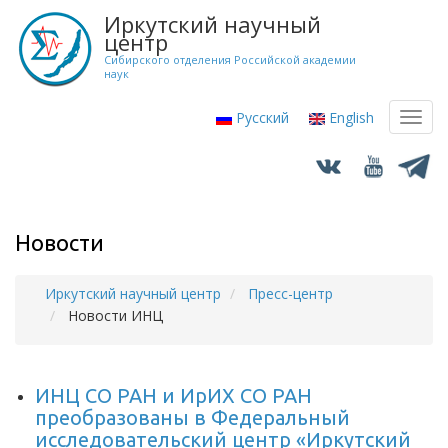
Перейти
Иркутский научный
к
центр
основному
Сибирского отделения Российской академии
наук
содержанию
Русский
English
Toggl
navig
Новости
Иркутский научный центр
Пресс-центр
Строка
Новости ИНЦ
навигации
ИНЦ СО РАН и ИрИХ СО РАН
преобразованы в Федеральный
исследовательский центр «Иркутский